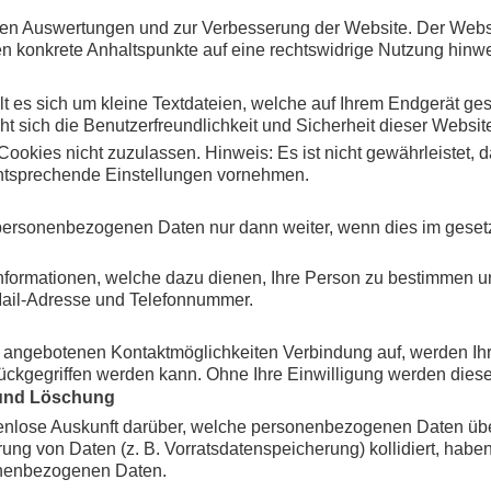
hen Auswertungen und zur Verbesserung der Website. Der Website
ten konkrete Anhaltspunkte auf eine rechtswidrige Nutzung hinw
es sich um kleine Textdateien, welche auf Ihrem Endgerät gespe
t sich die Benutzerfreundlichkeit und Sicherheit dieser Websit
ookies nicht zuzulassen. Hinweis: Es ist nicht gewährleistet, 
ntsprechende Einstellungen vornehmen.
e personenbezogenen Daten nur dann weiter, wenn dies im gesetz
formationen, welche dazu dienen, Ihre Person zu bestimmen u
Mail-Adresse und Telefonnummer.
angebotenen Kontaktmöglichkeiten Verbindung auf, werden Ihre
ückgegriffen werden kann. Ohne Ihre Einwilligung werden diese
 und Löschung
ostenlose Auskunft darüber, welche personenbezogenen Daten üb
rung von Daten (z. B. Vorratsdatenspeicherung) kollidiert, habe
onenbezogenen Daten.