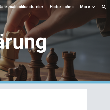
Jahresabschlussturnier
Historisches
More
ion
ärung